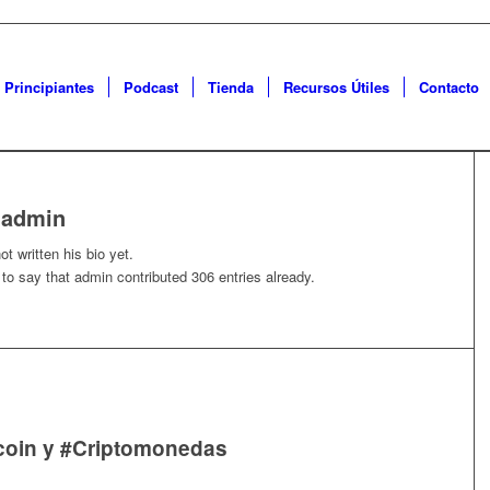
 Principiantes
Podcast
Tienda
Recursos Útiles
Contacto
e
admin
t written his bio yet.
 to say that
admin
contributed 306 entries already.
coin y #Criptomonedas