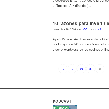
0.00016666 BTC. 1. Concepto El concep
2. Tracción A 7 días de […]
10 razones para invertir 
/
/
noviembre 16, 2016
en
ICO
por
admin
Ayer (15 de noviembre) se abrió la Ofert
por las que decidimos invertir en este
a ser el wordpress de los casinos onli
«
‹
29
30
31
PODCAST