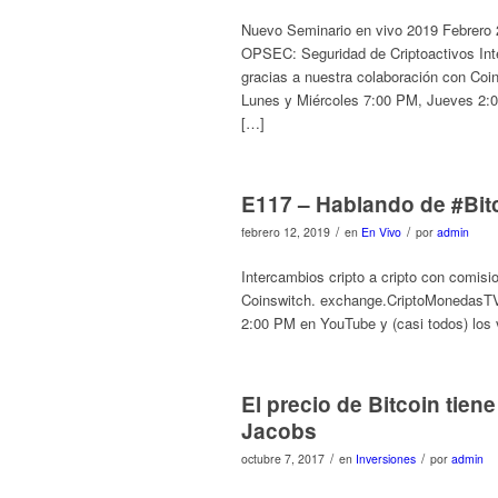
Nuevo Seminario en vivo 2019 Febrero 
OPSEC: Seguridad de Criptoactivos Int
gracias a nuestra colaboración con C
Lunes y Miércoles 7:00 PM, Jueves 2:0
[…]
E117 – Hablando de #Bit
/
/
febrero 12, 2019
en
En Vivo
por
admin
Intercambios cripto a cripto con comis
Coinswitch. exchange.CriptoMonedasTV
2:00 PM en YouTube y (casi todos) los 
El precio de Bitcoin tien
Jacobs
/
/
octubre 7, 2017
en
Inversiones
por
admin