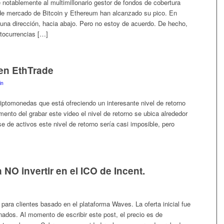
notablemente al multimillonario gestor de fondos de cobertura
 de mercado de Bitcoin y Ethereum han alcanzado su pico. En
n una dirección, hacia abajo. Pero no estoy de acuerdo. De hecho,
ptocurrencias […]
 en EthTrade
in
iptomonedas que está ofreciendo un interesante nivel de retorno
ento del grabar este video el nivel de retorno se ubica alrededor
e de activos este nivel de retorno sería casi imposible, pero
NO invertir en el ICO de Incent.
ara clientes basado en el plataforma Waves. La oferta inicial fue
dos. Al momento de escribir este post, el precio es de