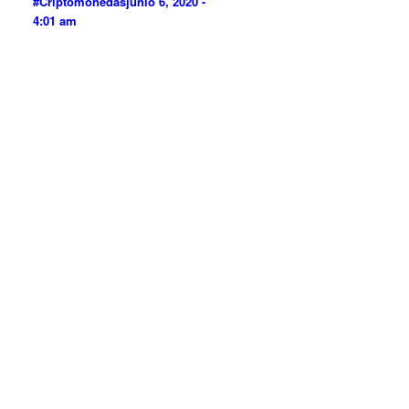
#Criptomonedas
junio 6, 2020 -
4:01 am