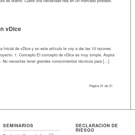
to es bueno. Cubre una necesidad real en un mercado probado.
en vDice
a Inicial de vDice y en este artículo te voy a dar las 10 razones
 proyecto. 1. Concepto El concepto de vDice es muy simple. Aspira
ne. No necesitas tener grandes conocimientos técnicos para […]
Página 31 de 31
SEMINARIOS
DECLARACIÓN DE
RIESGO