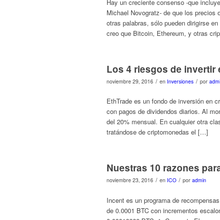
Hay un creciente consenso -que incluye 
Michael Novogratz- de que los precios
otras palabras, sólo pueden dirigirse e
creo que Bitcoin, Ethereum, y otras cri
Los 4 riesgos de invertir
/
/
noviembre 29, 2016
en
Inversiones
por
adm
EthTrade es un fondo de inversión en cr
con pagos de dividendos diarios. Al mom
del 20% mensual. En cualquier otra clas
tratándose de criptomonedas el […]
Nuestras 10 razones para 
/
/
noviembre 23, 2016
en
ICO
por
admin
Incent es un programa de recompensas p
de 0.0001 BTC con incrementos escalona