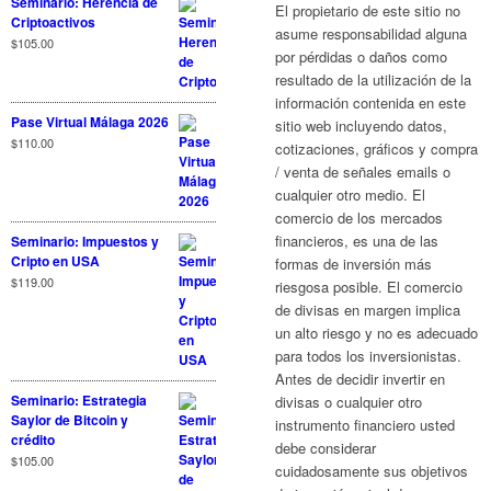
Seminario: Herencia de
El propietario de este sitio no
Criptoactivos
asume responsabilidad alguna
$
105.00
por pérdidas o daños como
resultado de la utilización de la
información contenida en este
Pase Virtual Málaga 2026
sitio web incluyendo datos,
$
110.00
cotizaciones, gráficos y compra
/ venta de señales emails o
cualquier otro medio. El
comercio de los mercados
financieros, es una de las
Seminario: Impuestos y
Cripto en USA
formas de inversión más
$
119.00
riesgosa posible. El comercio
de divisas en margen implica
un alto riesgo y no es adecuado
para todos los inversionistas.
Antes de decidir invertir en
Seminario: Estrategia
divisas o cualquier otro
Saylor de Bitcoin y
instrumento financiero usted
crédito
debe considerar
$
105.00
cuidadosamente sus objetivos