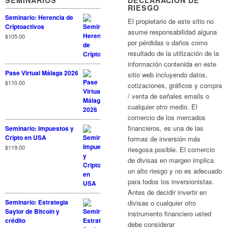
SEMINARIOS
DECLARACIÓN DE
RIESGO
Seminario: Herencia de
El propietario de este sitio no
Criptoactivos
asume responsabilidad alguna
$
105.00
por pérdidas o daños como
resultado de la utilización de la
información contenida en este
Pase Virtual Málaga 2026
sitio web incluyendo datos,
$
110.00
cotizaciones, gráficos y compra
/ venta de señales emails o
cualquier otro medio. El
comercio de los mercados
financieros, es una de las
Seminario: Impuestos y
Cripto en USA
formas de inversión más
$
119.00
riesgosa posible. El comercio
de divisas en margen implica
un alto riesgo y no es adecuado
para todos los inversionistas.
Antes de decidir invertir en
Seminario: Estrategia
divisas o cualquier otro
Saylor de Bitcoin y
instrumento financiero usted
crédito
debe considerar