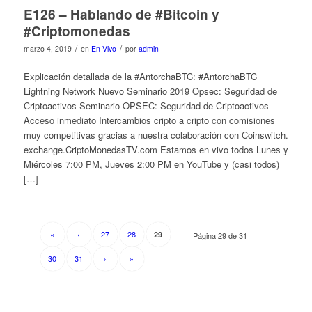
E126 – Hablando de #Bitcoin y
#Criptomonedas
/
/
marzo 4, 2019
en
En Vivo
por
admin
Explicación detallada de la #AntorchaBTC: #AntorchaBTC
Lightning Network Nuevo Seminario 2019 Opsec: Seguridad de
Criptoactivos Seminario OPSEC: Seguridad de Criptoactivos –
Acceso inmediato Intercambios cripto a cripto con comisiones
muy competitivas gracias a nuestra colaboración con Coinswitch.
exchange.CriptoMonedasTV.com Estamos en vivo todos Lunes y
Miércoles 7:00 PM, Jueves 2:00 PM en YouTube y (casi todos)
[…]
«
‹
27
28
29
Página 29 de 31
30
31
›
»