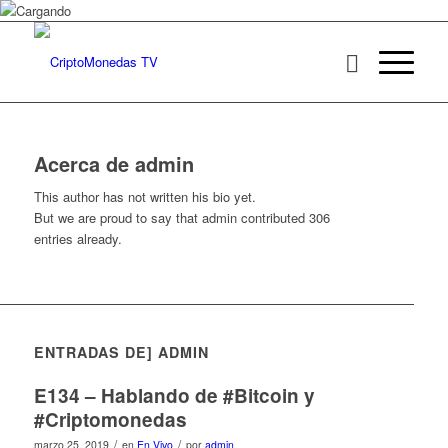
Acerca de
admin
This author has not written his bio yet.
But we are proud to say that
admin
contributed 306
entries already.
ENTRADAS DE] ADMIN
E134 – Hablando de #Bitcoin y
#Criptomonedas
/
/
marzo 25, 2019
en
En Vivo
por
admin