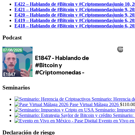
E422 – Hablando de #Bitcoin y #Criptomonedas
junio 10, 
E421 – Hablando de #Bitcoin y #Criptomonedas
junio 9, 2
E420 – Hablando de #Bitcoin y #Criptomonedas
junio 9, 2
E419 – Hablando de #Bitcoin y #Criptomonedas
junio 6, 2
E418 – Hablando de #Bitcoin y #Criptomonedas
junio 6, 2
Podcast
Seminarios
Seminario: Herencia d
Pase Virtual Málaga 2026
$
110.0
Seminario: Impuesto
Seminario: 
Evento en Vivo en 
Declaración de riesgo