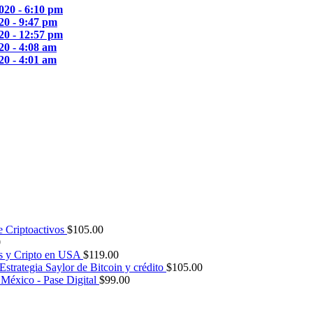
2020 - 6:10 pm
020 - 9:47 pm
020 - 12:57 pm
020 - 4:08 am
020 - 4:01 am
e Criptoactivos
$
105.00
0
s y Cripto en USA
$
119.00
Estrategia Saylor de Bitcoin y crédito
$
105.00
México - Pase Digital
$
99.00