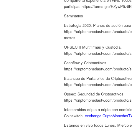
Comparte tu experiencia en vivo. Todos
participar. https://forms.gle/EZywP9z
Seminarios
Estrategia 2020. Planes de acción par
https://criptomonedastv.com/producto/e
meses
OPSEC II Multifirmas y Custodia.
https://criptomonedastv.com/producto/se
Cashflow y Criptoactivos
https://criptomonedastv.com/producto/s
Balanceo de Portafolios de Criptoactivo
https://criptomonedastv.com/producto/b
Opsec: Seguridad de Criptoactivos
https://criptomonedastv.com/producto/
Intercambios cripto a cripto con comis
Coinswitch.
exchange.CriptoMonedasT
Estamos en vivo todos Lunes, Miércol