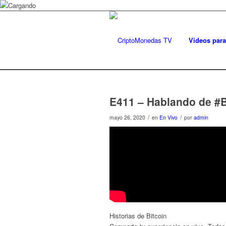
Videos para
E411 – Hablando de #B
/
/
mayo 26, 2020
en
En Vivo
por
admin
Historias de Bitcoin