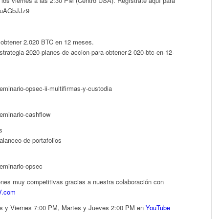
 los viernes a las 2:30 PM (Centro USA). Regístrate aquí para
8BuAGbJJz9
a obtener 2.020 BTC en 12 meses.
strategia-2020-planes-de-accion-para-obtener-2-020-btc-en-12-
minario-opsec-ii-multifirmas-y-custodia
eminario-cashflow
s
alanceo-de-portafolios
seminario-opsec
iones muy competitivas gracias a nuestra colaboración con
V.com
es y Viernes 7:00 PM, Martes y Jueves 2:00 PM en
YouTube