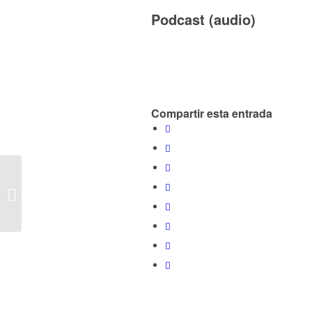
Podcast (audio)
Compartir esta entrada
E410 – Hablando de #Bitcoin y
#Criptomonedas