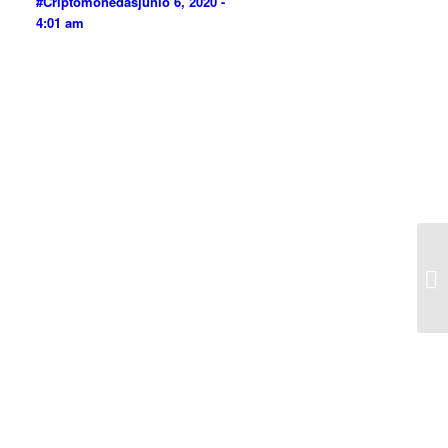
#Criptomonedas
junio 6, 2020 -
4:01 am
E4
#C