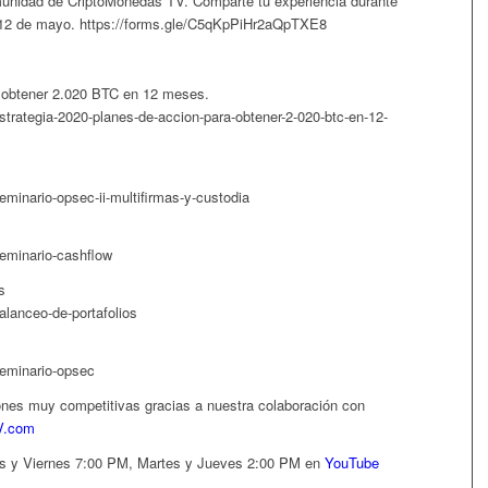
omunidad de CriptoMonedas TV. Comparte tu experiencia durante
o 12 de mayo. https://forms.gle/C5qKpPiHr2aQpTXE8
a obtener 2.020 BTC en 12 meses.
strategia-2020-planes-de-accion-para-obtener-2-020-btc-en-12-
minario-opsec-ii-multifirmas-y-custodia
eminario-cashflow
s
alanceo-de-portafolios
seminario-opsec
iones muy competitivas gracias a nuestra colaboración con
V.com
es y Viernes 7:00 PM, Martes y Jueves 2:00 PM en
YouTube