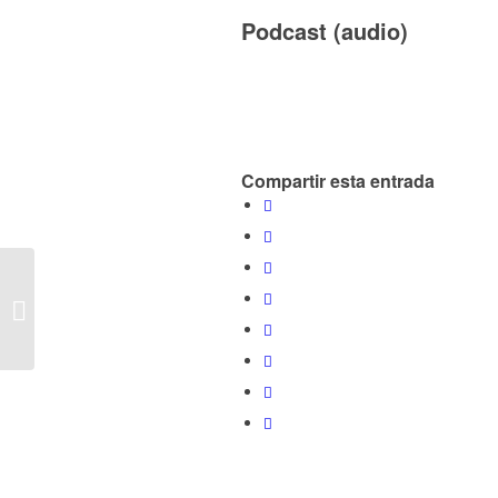
Podcast (audio)
Compartir esta entrada
E398 – Hablando de #Bitcoin y
#Criptomonedas