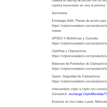
Celebra el halving de Bitcoin con la c
nuestra transmisión en vivo el próxim
Seminarios
Estrategia 2020. Planes de acción par
https://criptomonedastv.com/producto/e
meses
OPSEC II Multifirmas y Custodia.
https://criptomonedastv.com/producto/se
Cashflow y Criptoactivos
https://criptomonedastv.com/producto/s
Balanceo de Portafolios de Criptoactivo
https://criptomonedastv.com/producto/b
Opsec: Seguridad de Criptoactivos
https://criptomonedastv.com/producto/
Intercambios cripto a cripto con comis
Coinswitch.
exchange.CriptoMonedasT
Estamos en vivo todos Lunes, Miércol