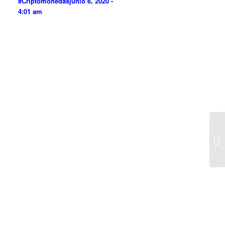
#Criptomonedas
junio 6, 2020 -
4:01 am
E4
#C