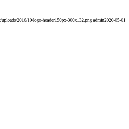
nt/uploads/2016/10/logo-header150px-300x132.png
admin
2020-05-01