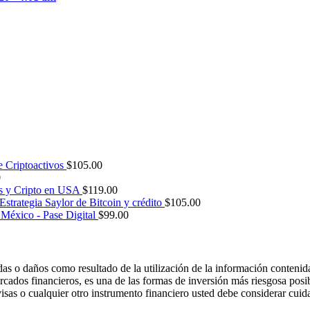
e Criptoactivos
$
105.00
0
s y Cripto en USA
$
119.00
Estrategia Saylor de Bitcoin y crédito
$
105.00
México - Pase Digital
$
99.00
das o daños como resultado de la utilización de la información contenida
rcados financieros, es una de las formas de inversión más riesgosa posi
ivisas o cualquier otro instrumento financiero usted debe considerar cui