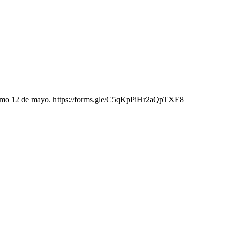
róximo 12 de mayo. https://forms.gle/C5qKpPiHr2aQpTXE8