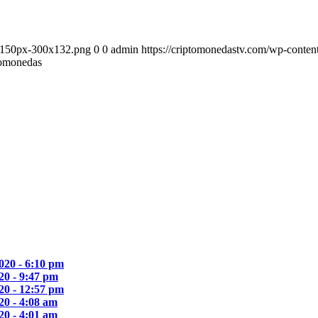
er150px-300x132.png
0
0
admin
https://criptomonedastv.com/wp-conte
tomonedas
2020 - 6:10 pm
020 - 9:47 pm
020 - 12:57 pm
020 - 4:08 am
020 - 4:01 am