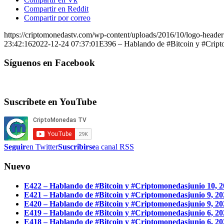
Compartir en Reddit
Compartir por correo
https://criptomonedastv.com/wp-content/uploads/2016/10/logo-head
23:42:16
2022-12-24 07:37:01
E396 – Hablando de #Bitcoin y #Crip
Síguenos en Facebook
Suscríbete en YouTube
Seguir
en Twitter
Suscribirse
a canal RSS
Nuevo
E422 – Hablando de #Bitcoin y #Criptomonedas
junio 10, 
E421 – Hablando de #Bitcoin y #Criptomonedas
junio 9, 2
E420 – Hablando de #Bitcoin y #Criptomonedas
junio 9, 2
E419 – Hablando de #Bitcoin y #Criptomonedas
junio 6, 2
E418 – Hablando de #Bitcoin y #Criptomonedas
junio 6, 2