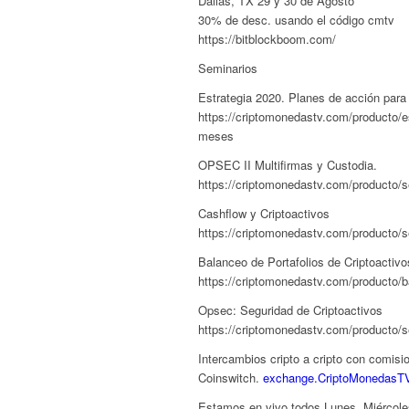
Dallas, TX 29 y 30 de Agosto
30% de desc. usando el código cmtv
https://bitblockboom.com/
Seminarios
Estrategia 2020. Planes de acción par
https://criptomonedastv.com/producto/e
meses
OPSEC II Multifirmas y Custodia.
https://criptomonedastv.com/producto/se
Cashflow y Criptoactivos
https://criptomonedastv.com/producto/s
Balanceo de Portafolios de Criptoactivo
https://criptomonedastv.com/producto/b
Opsec: Seguridad de Criptoactivos
https://criptomonedastv.com/producto/
Intercambios cripto a cripto con comis
Coinswitch.
exchange.CriptoMonedasT
Estamos en vivo todos Lunes, Miércol