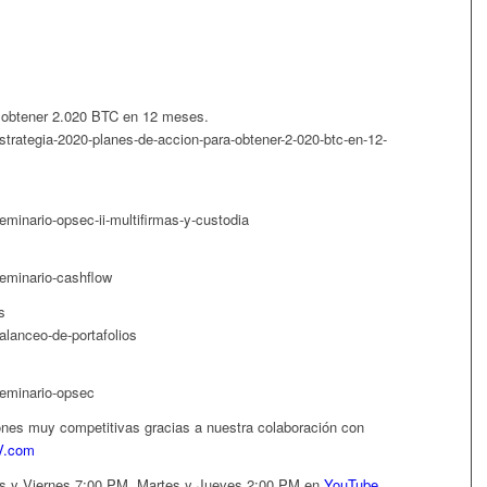
a obtener 2.020 BTC en 12 meses.
strategia-2020-planes-de-accion-para-obtener-2-020-btc-en-12-
minario-opsec-ii-multifirmas-y-custodia
eminario-cashflow
s
alanceo-de-portafolios
seminario-opsec
iones muy competitivas gracias a nuestra colaboración con
V.com
es y Viernes 7:00 PM, Martes y Jueves 2:00 PM en
YouTube