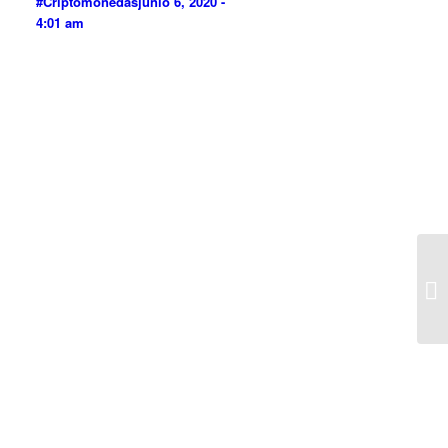
#Criptomonedas
junio 6, 2020 -
4:01 am
E3
#C