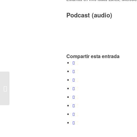
Podcast (audio)
Compartir esta entrada
E361 – Hablando de #Bitcoin y
#Criptomonedas