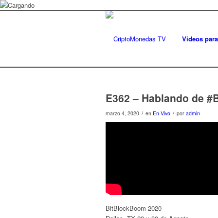
Videos para
E362 – Hablando de #B
/
/
marzo 4, 2020
en
En Vivo
por
admin
BitBlockBoom 2020