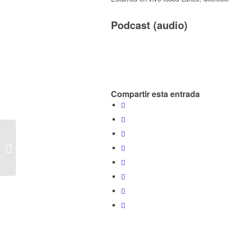
Podcast (audio)
Compartir esta entrada
E357 – Hablando de #Bitcoin y
#Criptomonedas