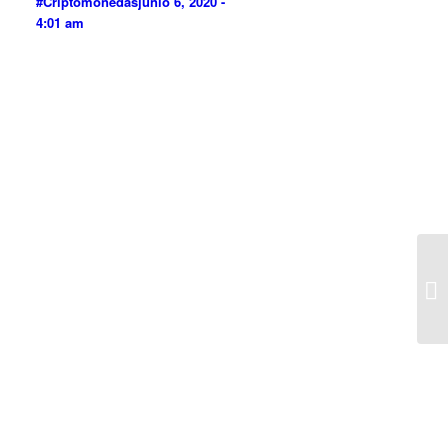
#Criptomonedas
junio 6, 2020 -
4:01 am
E3
#C