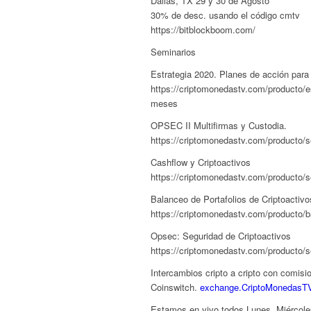
Dallas, TX 29 y 30 de Agosto
30% de desc. usando el código cmtv
https://bitblockboom.com/
Seminarios
Estrategia 2020. Planes de acción par
https://criptomonedastv.com/producto/e
meses
OPSEC II Multifirmas y Custodia.
https://criptomonedastv.com/producto/se
Cashflow y Criptoactivos
https://criptomonedastv.com/producto/s
Balanceo de Portafolios de Criptoactivo
https://criptomonedastv.com/producto/b
Opsec: Seguridad de Criptoactivos
https://criptomonedastv.com/producto/
Intercambios cripto a cripto con comis
Coinswitch.
exchange.CriptoMonedasT
Estamos en vivo todos Lunes, Miércol