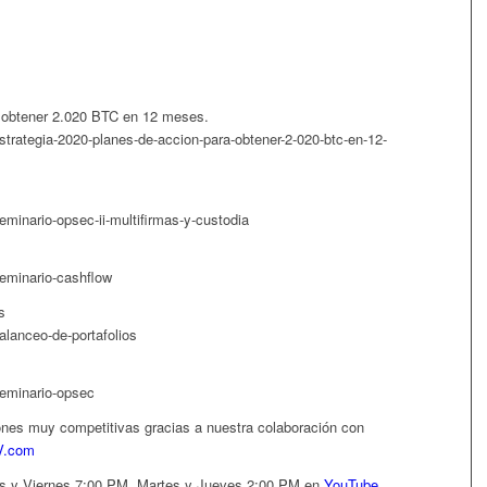
a obtener 2.020 BTC en 12 meses.
strategia-2020-planes-de-accion-para-obtener-2-020-btc-en-12-
minario-opsec-ii-multifirmas-y-custodia
eminario-cashflow
s
alanceo-de-portafolios
seminario-opsec
iones muy competitivas gracias a nuestra colaboración con
V.com
es y Viernes 7:00 PM, Martes y Jueves 2:00 PM en
YouTube