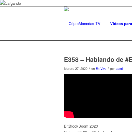
Videos para
E358 – Hablando de #B
/
/
febrero 27, 2020
en
En Vivo
por
admin
BitBlockBoom 2020