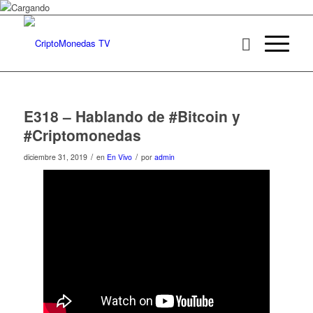
E318 – Hablando de #Bitcoin y
#Criptomonedas
/
/
diciembre 31, 2019
en
En Vivo
por
admin