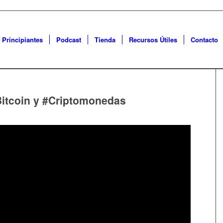
 Principiantes
Podcast
Tienda
Recursos Útiles
Contacto
itcoin y #Criptomonedas