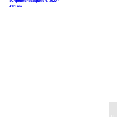
#Criptomonedas
junio 6, 2020 -
4:01 am
E3