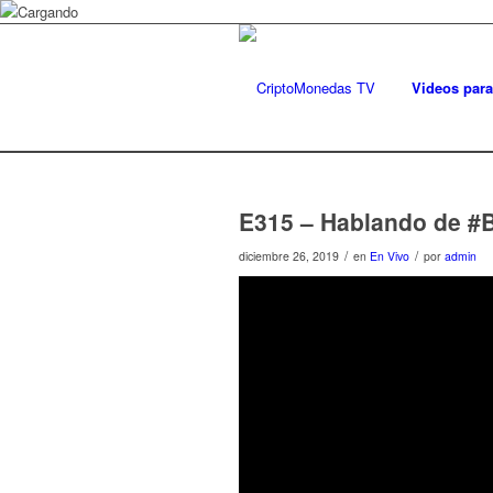
Videos para
E315 – Hablando de #B
/
/
diciembre 26, 2019
en
En Vivo
por
admin