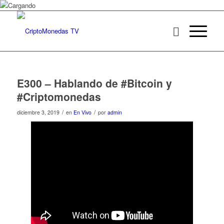
E300 – Hablando de #Bitcoin y
#Criptomonedas
/
/
diciembre 3, 2019
en
En Vivo
por
admin