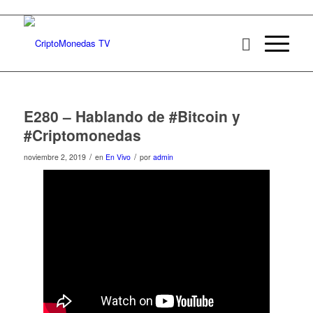
E280 – Hablando de #Bitcoin y
#Criptomonedas
/
/
noviembre 2, 2019
en
En Vivo
por
admin