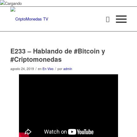
E233 – Hablando de #Bitcoin y
#Criptomonedas
/
/
agosto 24, 2019
en
En Vivo
por
admin